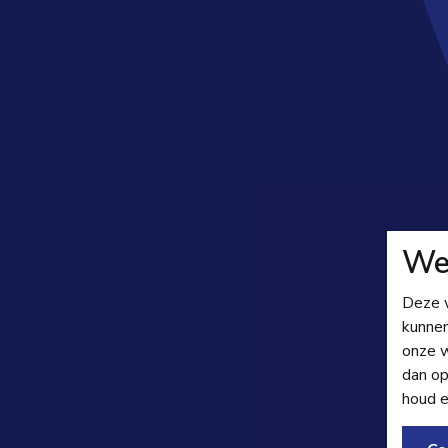
We
Deze w
kunnen
onze w
dan op
houd e