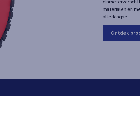
diameterverschil
materialen en me
alledaagse…
Ontdek pro