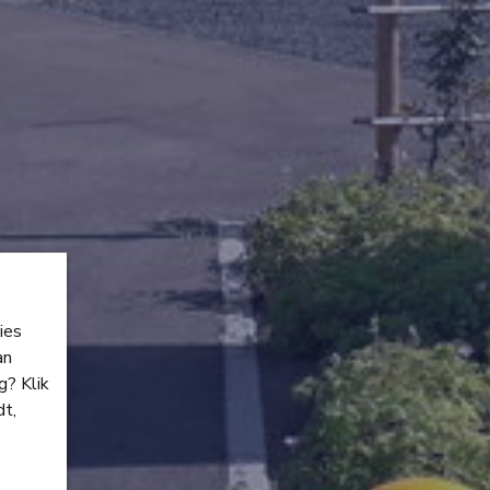
ies
an
g? Klik
dt,