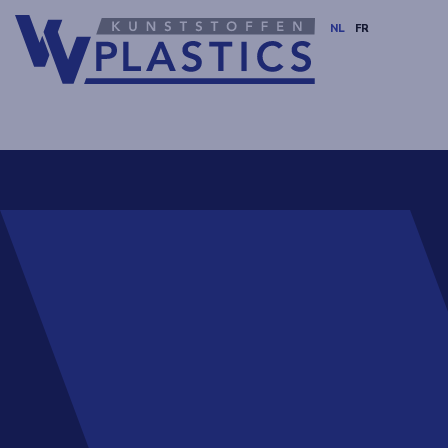
NL
FR