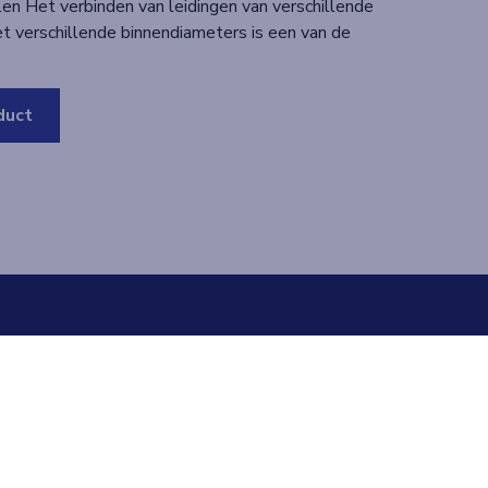
len Het verbinden van leidingen van verschillende
t verschillende binnendiameters is een van de
duct